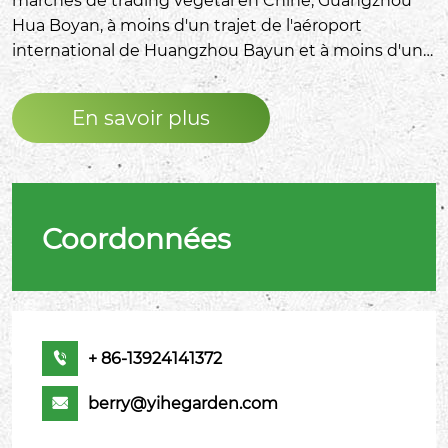
marchés de trading végétal en Chine, Guangzhou
Hua Boyan, à moins d'un trajet de l'aéroport
international de Huangzhou Bayun et à moins d'une
demi-heure de la ville de Guangzhou. Soulagement
des voyages dans des endroits pour un large
En savoir plus
éventail de clients nationaux et étrangers.
Coordonnées
+ 86-13924141372

berry@yihegarden.com
