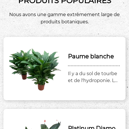
PRODUITS POPULAIRES
Nous avons une gamme extrêmement large de
produits botaniques.
Paume blanche
Il y a du sol de tourbe
et de l'hydroponie. Les
caractéristiques techn
iques varient des semi
s aux pots de diamètr
e de 14 cm et sont dis
ponibles en grande q
uantité.
Platinum Diamon