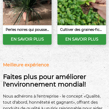
Perles noires qui poussen
Cultiver des graines-ficus
t les graines
avec des feuilles de violo
n
EN SAVOIR PLUS
EN SAVOIR PLUS
Meilleure expérience
Faites plus pour améliorer
l'environnement mondial!
Nous adhérons à l'entreprise - le concept «Qualité,
tout d'abord, honnêteté et gagnant», offrant des
produits de qualité à un prix raisonnable pour aider