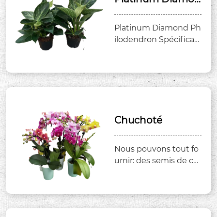
d Philodendron
Platinum Diamond Ph
ilodendron Spécificati
on des fournitures des
semis aux produits fin
is.
Chuchoté
Nous pouvons tout fo
urnir: des semis de cul
tures en tissu aux pro
duits finis. Il existe de
nombreuses couleurs
et caractéristiques. Bo