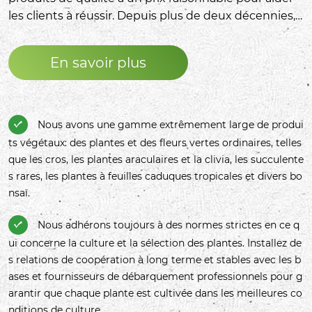
les clients à réussir. Depuis plus de deux décennies,
nos clients sont dispersés dans des dizaines de pays
et de régions du monde, y compris l'Europe, le quasi-
En savoir plus
fondé et l'Asie du Sud-Est, et ont reçu une large
reconnaissance et un soutien. Plus de 300
conteneurs sont exportés chaque année, et il s'agit
d'un marchand de plantes leader dans le pays. Nous
Nous avons une gamme extrêmement large de produi

améliorerons et améliorerons constamment
ts végétaux: des plantes et des fleurs vertes ordinaires, telles
constamment nos produits, fournirons des services
que les cros, les plantes araculaires et la clivia, les succulente
de qualité à de nouveaux et anciens clients!
s rares, les plantes à feuilles caduques tropicales et divers bo
nsaï.
Nous adhérons toujours à des normes strictes en ce q

ui concerne la culture et la sélection des plantes. Installez de
s relations de coopération à long terme et stables avec les b
ases et fournisseurs de débarquement professionnels pour g
arantir que chaque plante est cultivée dans les meilleures co
nditions de culture.