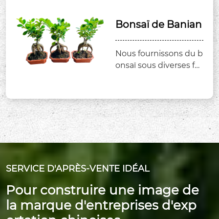
nne plante décorative
intérieure.
Bonsaï de Banian
Nous fournissons du b
onsaï sous diverses for
mes: des bonsaï des fi
gues avec du ginseng
à un bonsaï en forme
de S.
SERVICE D'APRÈS-VENTE IDÉAL
Pour construire une image de
la marque d'entreprises d'exp