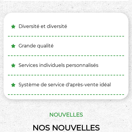
Diversité et diversité

Grande qualité

Services individuels personnalisés

Système de service d'après-vente idéal

NOUVELLES
NOS NOUVELLES