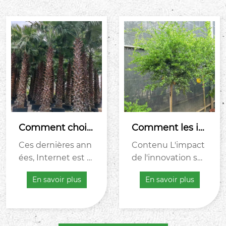
Comment choisi
Comment les in
r un fournisseur
novations affect
Ces dernières ann
Contenu L'impact
 d'usine en lign
ent-elles le mar
ées, Internet est d
de l'innovation sur
e?
ché Ficus?
evenu la principal
le marché technol
En savoir plus
En savoir plus
e source de ...
ogique de la tech
nologie ...