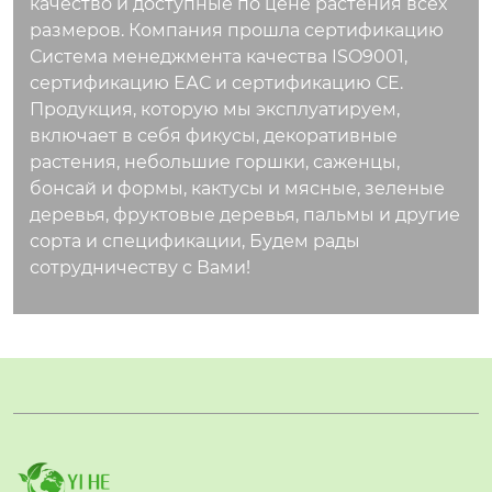
качество и доступные по цене растения всех
она попала в XIX ве
размеров. Компания прошла сертификацию
ке и быстро завоев
Система менеджмента качества ISO9001,
ала любовь как изы
сертификацию ЕАС и сертификацию СЕ.
сканное комнатное
Продукция, которую мы эксплуатируем,
растение с аромато
включает в себя фикусы, декоративные
м, сравнимым с дор
растения, небольшие горшки, саженцы,
огим парфюмом. Зд
бонсай и формы, кактусы и мясные, зеленые
оровье и польза дл
деревья, фруктовые деревья, пальмы и другие
я окружающей сред
сорта и спецификации, Будем рады
ы Нежный аромат ц
сотрудничеству с Вами!
ветков обладает ра
сслабляющим и ант
истрессовым дейст
вием Листья и цвет
ки содержат эфирн
ые масла, которые о
чищают воздух и об
ладают лёгким анти
бактериальным эф