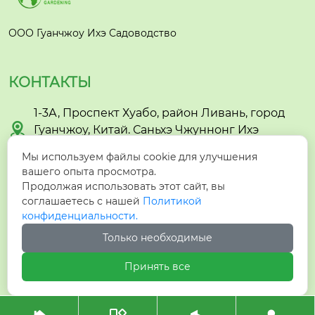
фектом Отлично по
вышает влажность
ООО Гуанчжоу Ихэ Садоводство
воздуха в помещен
ии Уход и содержан
КОНТАКТЫ
ие (очень простое р
астение!) Освещен
1-3А, Проспект Хуабо, район Ливань, город
ие: яркий рассеянн

Гуанчжоу, Китай. Саньхэ Чжуннонг Ихэ
ый свет, идеально в
Садоводство
осточное или запад
Мы используем файлы cookie для улучшения
ное окно Полив: ум
вашего опыта просмотра.

berry@yihegarden.com
еренный, земля дол
Продолжая использовать этот сайт, вы
жна слегка просыха
соглашаетесь с нашей
Политикой
конфиденциальности.

ть между поливами
+86-13924141372
Температура: 18–28 °
Только необходимые
C, зимой не ниже +1

+8613924141372
Принять все
5 °C Любит опрыск
ивание, особенно в
отопительный сезо