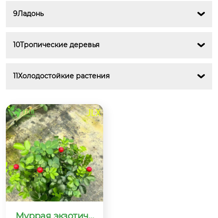
9Ладонь

10Тропические деревья

11Холодостойкие растения

Муррая экзотиче