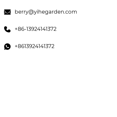

berry@yihegarden.com

+86-13924141372

+8613924141372