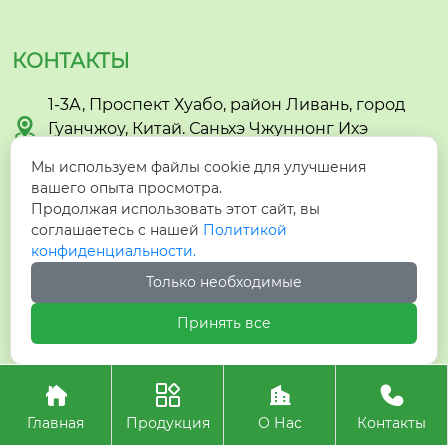
КОНТАКТЫ
1-3А, Проспект Хуабо, район Ливань, город

Гуанчжоу, Китай. Саньхэ Чжуннонг Ихэ
Садоводство
Мы используем файлы cookie для улучшения
вашего опыта просмотра.

berry@yihegarden.com
Продолжая использовать этот сайт, вы
соглашаетесь с нашей
Политикой
конфиденциальности.

+86-13924141372
Только необходимые

+8613924141372
Принять все




Авторское право©ООО Гуанчжоу Ихэ Садоводство
Главная
Продукция
О Нас
Контакты