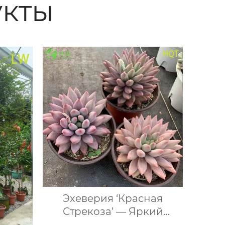
кты
Эхеверия ‘Красная
Стрекоза’ — Яркий
суккулент, комнатное