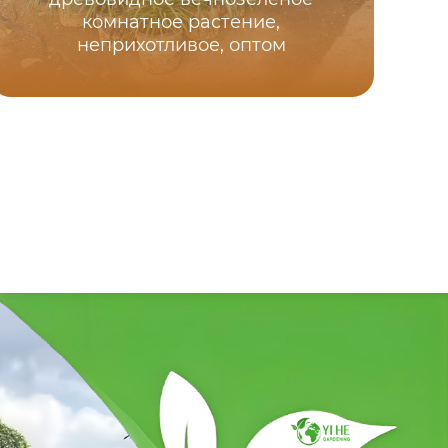
комнатное растение,
неприхотливое, оптом