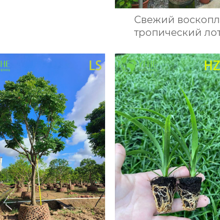
натный суккулент,
Свежий воскоп
оративная голубая
тропический ло
тка, мини-растение,
яблоко сладкий с
оптом
опт экспорт