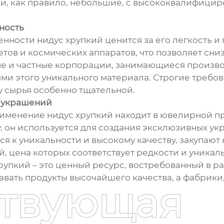
ики, как правило, небольшие, с высококвалифиц
ность
ости нидус хрупкий ценится за его легкость и 
в и космических аппаратов, что позволяет снизит
ные и частные корпорации, занимающиеся произв
ми этого уникального материала. Строгие требов
у сырья особенно тщательной.
 украшений
рименение нидус хрупкий находит в ювелирной 
, он используется для создания эксклюзивных у
 к уникальности и высокому качеству, закупают 
, цена которых соответствует редкости и уникал
хрупкий – это ценный ресурс, востребованный в р
авать продукты высочайшего качества, а фабрики
ствующая