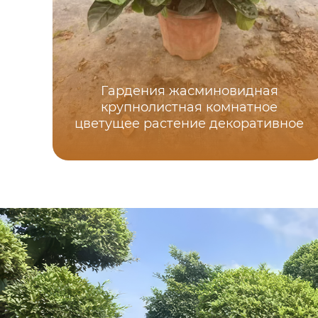
Гардения жасминовидная
крупнолистная комнатное
цветущее растение декоративное