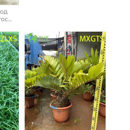
декоративное растение,
лод
красная листва, оптом
тос
очный