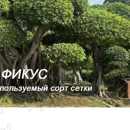
родаваем
ы