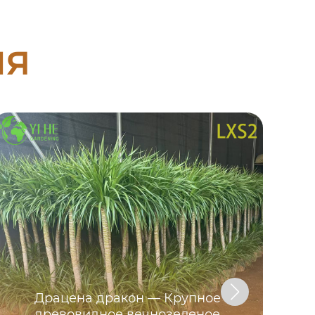
ия
Драцена дракон — Крупное
древовидное вечнозеленое