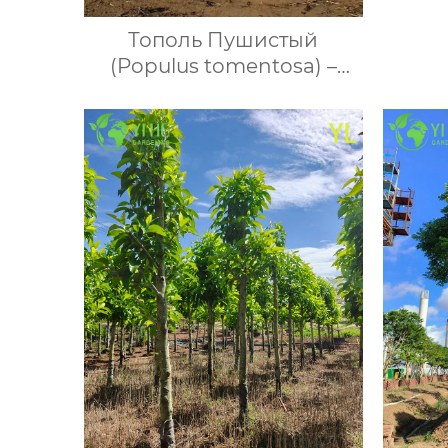
ком
Тополь Пушистый
дек
(Populus tomentosa) –
розе
Быстрорастущее Дерево
для Очистки Воздуха,
Морозостойкий, Опт