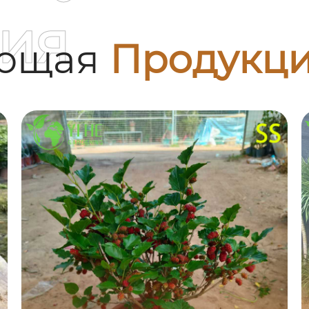
ия
ующая
Продукц