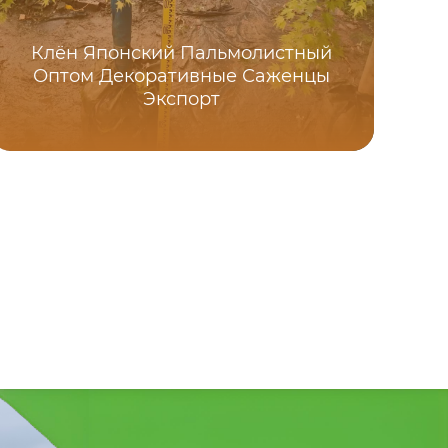
Клён Японский Пальмолистный
Ве
Оптом Декоративные Саженцы
Экспорт