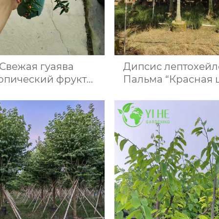
Свежая гуаява
Дипсис лептохейл
опический фрукт
Пальма “Красная 
оматный сладкий
пушистая, тропиче
чный кислый опт
крупная, декорати
экспорт
оптом.