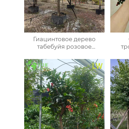
Гиацинтовое дерево
табебуйя розовое
тр
цветущее декоративное
ар
саженец опт экспорт
со