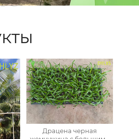
кты
Драцена черная
жемчужина с большими