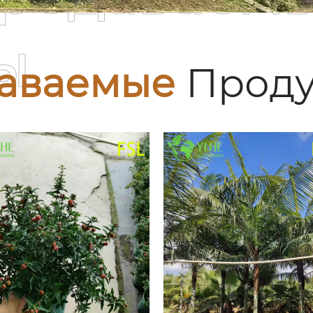
ы
аваемые
Проду