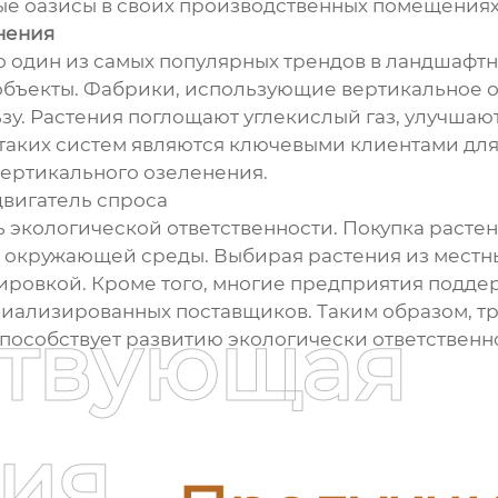
ые оазисы в своих производственных помещениях
нения
о один из самых популярных трендов в ландшафт
объекты. Фабрики, использующие вертикальное о
ьзу. Растения поглощают углекислый газ, улучшаю
таких систем являются ключевыми клиентами дл
ертикального озеленения.
двигатель спроса
экологической ответственности. Покупка растени
ие окружающей среды. Выбирая растения из мест
тировкой. Кроме того, многие предприятия под
ециализированных поставщиков. Таким образом, т
ствующая
пособствует развитию экологически ответственно
ия