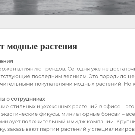
т модные растения
тения
ржен влиянию трендов. Сегодня уже не достаточ
ветствующие последним веяниям. Это породило це
ительными покупателями модных растений. Но кто
ты о сотрудниках
е стильных и ухоженных растений в офисе – это
 экзотические фикусы, миниатюрные бонсаи – всё
ормирует положительный имидж компании. Крупн
у, заказывают партии растений у специализиров