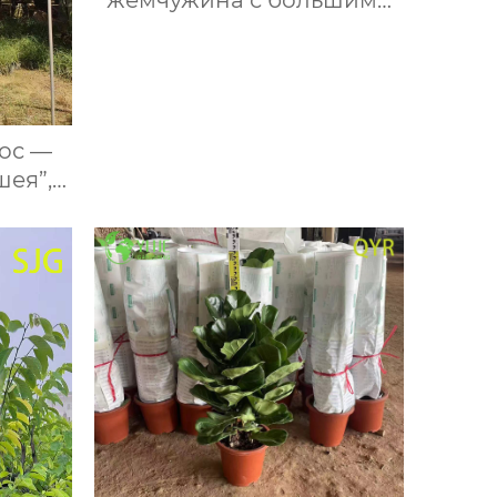
листьями, декоративное
растение, саженцы для
дома и офиса
ос —
шея”,
ская,
вная,