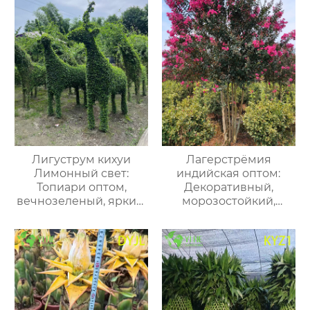
Лигуструм кихуи
Лагерстрёмия
Лимонный свет:
индийская оптом:
Топиари оптом,
Декоративный,
вечнозеленый, яркий,
морозостойкий,
формованный, для
долгоцветущий
ландшафта
кустарник / дерево