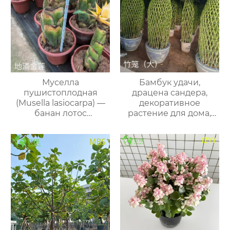
Муселла
Бамбук удачи,
пушистоплодная
драцена сандера,
(Musella lasiocarpa) —
декоративное
банан лотос
растение для дома,
карликовый золотой
офиса и сада
комнатный экзот