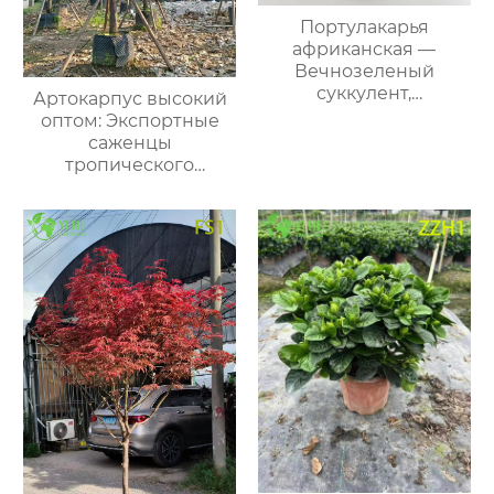
Портулакарья
африканская —
Вечнозеленый
суккулент,
Артокарпус высокий
устойчивый, для
оптом: Экспортные
бонсай и дома, оптом
саженцы
тропического
плодового и
декоративного дерева