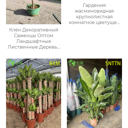
Гардения
жасминовидная
крупнолистная
комнатное цветущее
растение
Клён Декоративный
декоративное
Саженцы Оптом
Ландшафтные
Лиственные Деревья
Экспорт