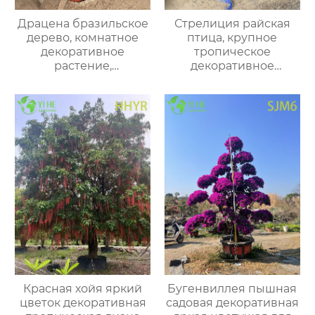
Драцена бразильское
Стрелиция райская
дерево, комнатное
птица, крупное
декоративное
тропическое
растение,
декоративное
тропическое
растение, комнатный
вечнозеленое
цветок для офиса и
растение для офиса и
дома
дома
Красная хойя яркий
Бугенвиллея пышная
цветок декоративная
садовая декоративная