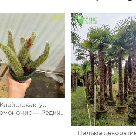
Клейстокактус
емононис — Редкий
ельный суккулент,
тый, для подвесных
Пальма декорати