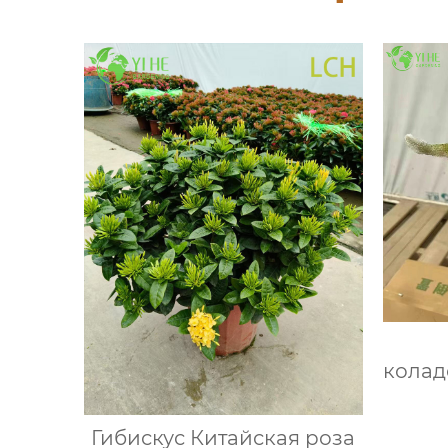
колад
амп
пушис
Гибискус Китайская роза