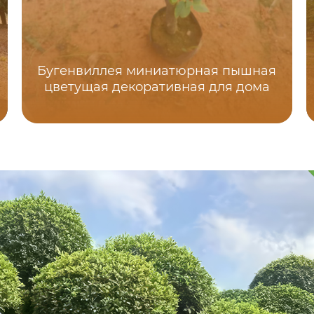
Бугенвиллея миниатюрная пышная
цветущая декоративная для дома