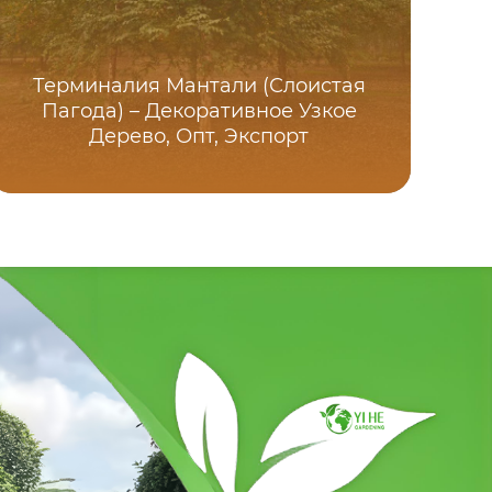
Терминалия Мантали (Слоистая
П
Пагода) – Декоративное Узкое
д
Дерево, Опт, Экспорт