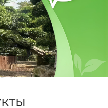
ые
кты