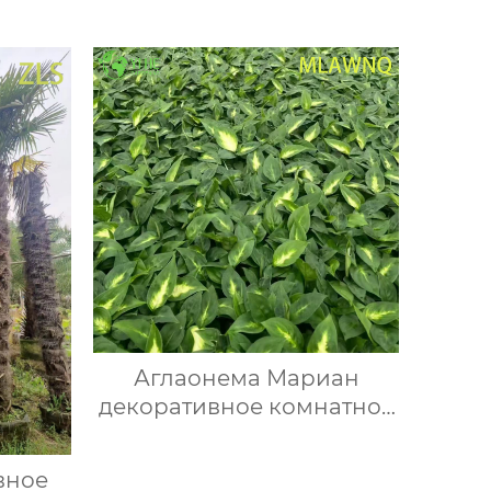
Аглаонема Мариан
декоративное комнатное
растение вечнозеленое
тропическое растение
вное