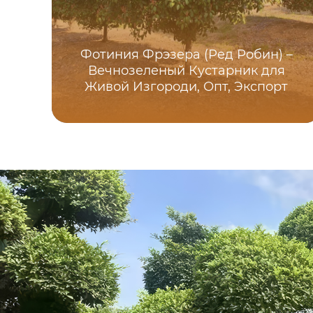
Фотиния Фрэзера (Ред Робин) –
Вечнозеленый Кустарник для
Живой Изгороди, Опт, Экспорт