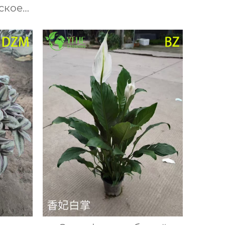
для дома офиса и
ское
интерьера
ис
порт