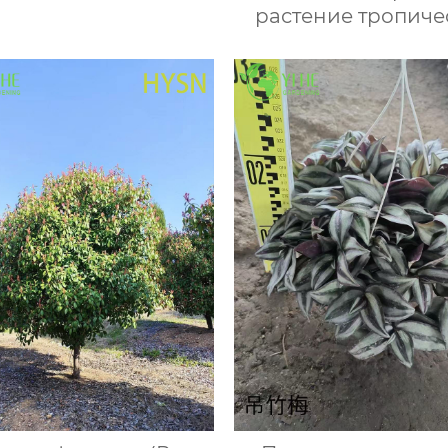
кашпо, оптом
растение тропиче
дерево сад оф
интерьер опт экс