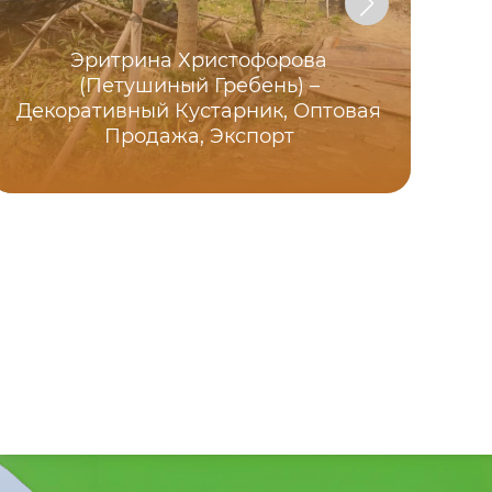
Эритрина Христофорова
(Петушиный Гребень) –
Л
Декоративный Кустарник, Оптовая
Продажа, Экспорт