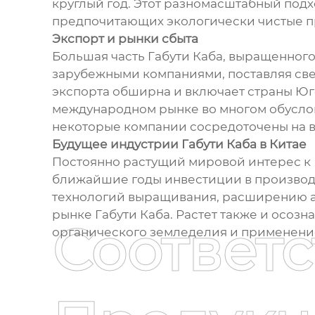
круглый год. Этот разномасштабный подх
предпочитающих экологически чистые пр
Экспорт и рынки сбыта
Большая часть Габути Каба, выращенного
зарубежными компаниями, поставляя све
экспорта обширна и включает страны Юг
международном рынке во многом обуслов
некоторые компании сосредоточены на вн
Будущее индустрии Габути Каба в Китае
Постоянно растущий мировой интерес к Г
ближайшие годы инвестиции в производст
технологий выращивания, расширению а
рынке Габути Каба. Растет также и осоз
Соответ
органического земледелия и применение