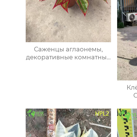
Саженцы аглаонемы,
декоративные комнатные
растения, разноцветные
листья, тропические сорта
для дома и офиса
Кл
Ли