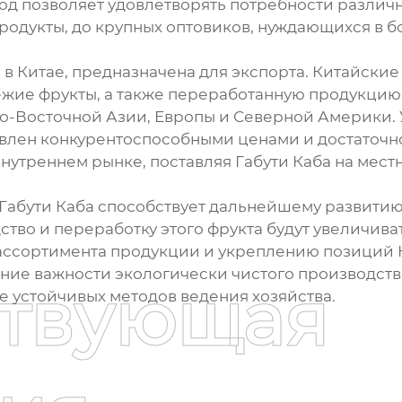
од позволяет удовлетворять потребности различн
одукты, до крупных оптовиков, нуждающихся в 
 в Китае, предназначена для экспорта. Китайски
жие фрукты, а также переработанную продукцию 
о-Восточной Азии, Европы и Северной Америки. 
лен конкурентоспособными ценами и достаточно
утреннем рынке, поставляя Габути Каба на мест
абути Каба способствует дальнейшему развитию э
во и переработку этого фрукта будут увеличиват
ссортимента продукции и укреплению позиций К
нание важности экологически чистого производств
ствующая
 устойчивых методов ведения хозяйства.