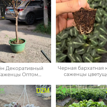
Черная бархатная 
ён Декоративный
саженцы цветущ
Саженцы Оптом
декоративного рас
Ландшафтные
элегантные комнат
ственные Деревья
садовые цвет
Экспорт