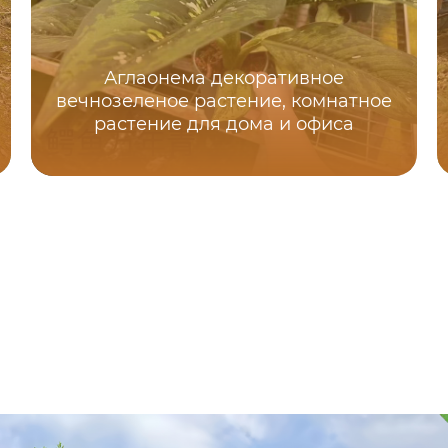
Аглаонема декоративное
вечнозеленое растение, комнатное
растение для дома и офиса