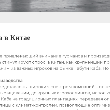
а в Китае
аще привлекающий внимание гурманов и производ
а стимулируют спрос, а Китай, как крупнейший п
ним из важных игроков на рынке Габути Каба. Но
оизводства
представлены широким спектром компаний – от н
ыращивании, до крупных агрохолдингов, исполь
аба на традиционных плантациях, передавая опы
лицы с климат-контролем, позволяющие оптимиз