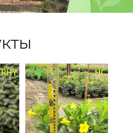
ые
кты