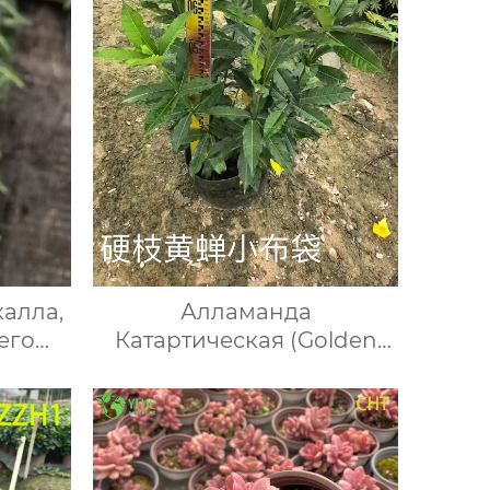
калла,
Алламанда
его
Катартическая (Golden
тения,
Trumpet) / Золотая Труба |
ные и
Тропическая Вьющаяся
ы
Лиана / Кустарник |
Оптовая Продажа
Экспорт