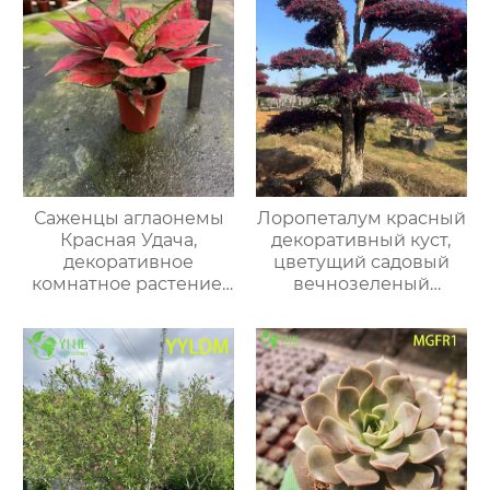
Саженцы аглаонемы
Лоропеталум красный
Красная Удача,
декоративный куст,
декоративное
цветущий садовый
комнатное растение,
вечнозеленый
экзотические листья
кустарник для дома и
для дома и офиса
улицы