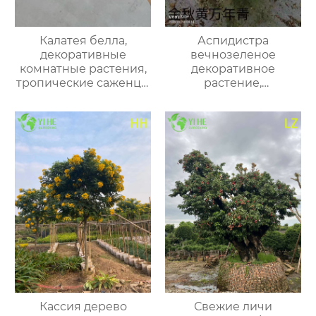
Калатея белла,
Аспидистра
декоративные
вечнозеленое
комнатные растения,
декоративное
тропические саженцы
растение,
для дома и офиса
теневыносливый куст
для дома и сада
Кассия дерево
Свежие личи