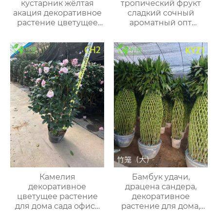
кустарник жёлтая
тропический фрукт
акация декоративное
сладкий сочный
растение цветущее
ароматный опт
саженцы опт экспорт
экспорт
Камелия
Бамбук удачи,
декоративное
драцена сандера,
цветущее растение
декоративное
для дома сада офиса
растение для дома,
интерьера
офиса и сада