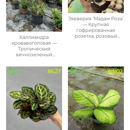
Эхеверия ‘Мадам Роза’
— Крупная
гофрированная
розетка, розовый
Каллиандра
край, декоративный
кровавоголовая —
суккулент, оптом
Тропический
вечнозеленый
декоративный
кустарник, красные
соцветия, для сада и
дома, оптом