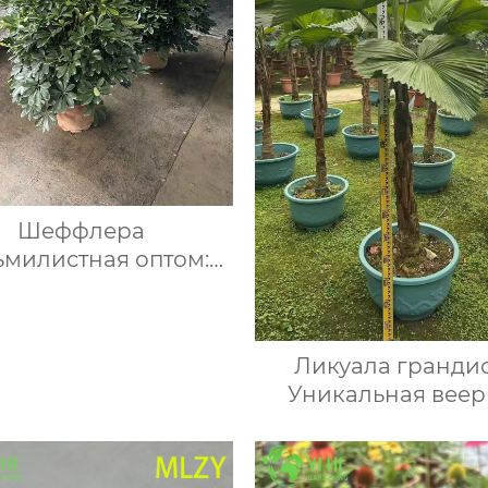
Шеффлера
ьмилистная оптом:
овые декоративные
ения для экспорта и
интерьера
Ликуала гранди
Уникальная веер
пальма, крупнолис
тропическая,
декоративная, о