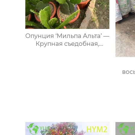
Опунция ‘Мильпа Альта’ —
Крупная съедобная,
безколючковая опунция,
плодоносящая, для сада,
оптом
вос
Здор
раст