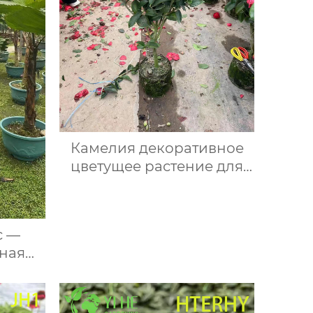
Камелия декоративное
цветущее растение для
дома сада офиса балкона
с —
ная
тная,
птом