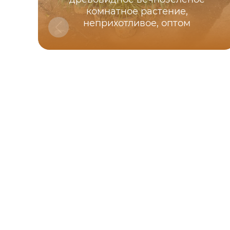
комнатное растение,
неприхотливое, оптом