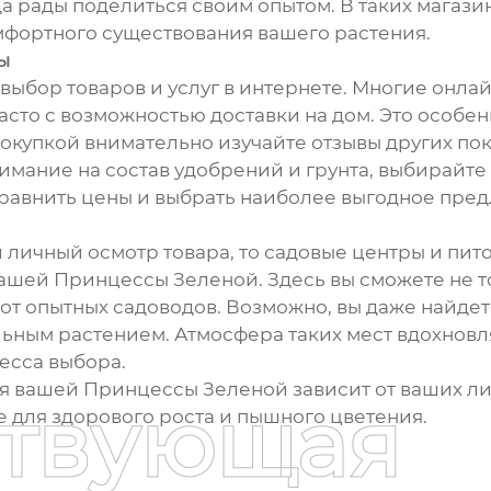
а рады поделиться своим опытом. В таких магази
мфортного существования вашего растения.
ы
ыбор товаров и услуг в интернете. Многие онл
асто с возможностью доставки на дом. Это особен
купкой внимательно изучайте отзывы других поку
мание на состав удобрений и грунта, выбирайт
равнить цены и выбрать наиболее выгодное пре
личный осмотр товара, то садовые центры и пит
ашей Принцессы Зеленой. Здесь вы сможете не т
 от опытных садоводов. Возможно, вы даже найде
ельным растением. Атмосфера таких мест вдохновл
цесса выбора.
ля вашей Принцессы Зеленой зависит от ваших л
ствующая
е для здорового роста и пышного цветения.