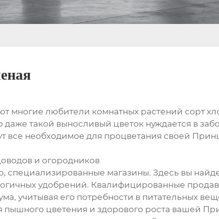
леная
ают многие любители комнатных растений сорт хл
даже такой выносливый цветок нуждается в заботе
рут все необходимое для процветания своей При
доводов и огородников
о, специализированные магазины. Здесь вы найд
логичных удобрений. Квалифицированные продавц
ма, учитывая его потребности в питательных вещ
я пышного цветения и здорового роста вашей Пр