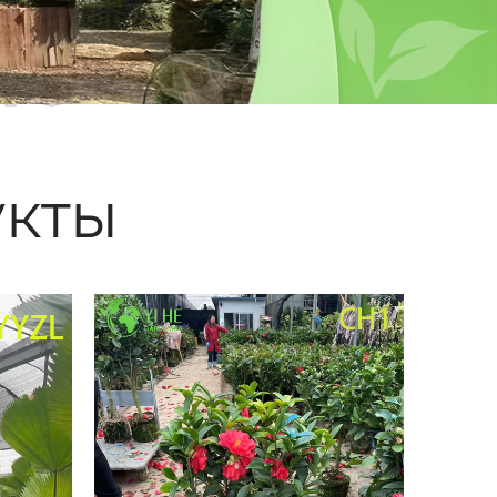
ые
кты