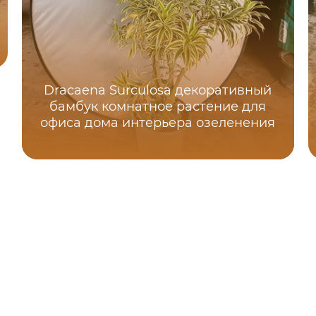
Dracaena Surculosa декоративный
бамбук комнатное растение для
офиса дома интерьера озеленения