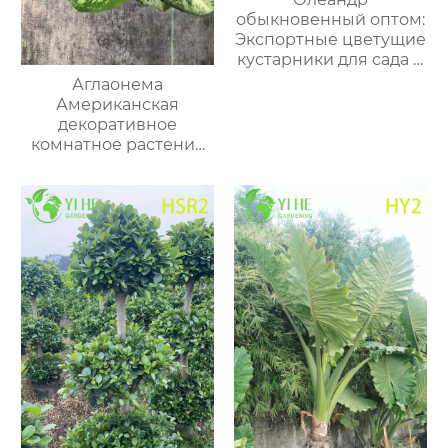
обыкновенный оптом:
Экспортные цветущие
кустарники для сада и
кадочной культуры
Аглаонема
Американская
декоративное
комнатное растение
вечнозеленое
тропическое растение
для дома и офиса