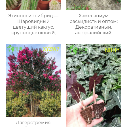
Эхинопсис гибрид —
Хамелациум
Шаровидный
раскидистый оптом:
цветущий кактус,
Декоративный,
крупноцветковый,
австралийский,
комнатный,
ароматический,
уникальный, оптом
вечнозеленый
кустарник
Лагерстрёмия