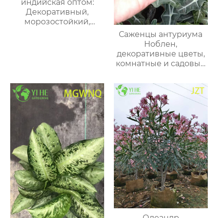
индийская оптом:
Декоративный,
морозостойкий,
долгоцветущий
Саженцы антуриума
кустарник / дерево
Ноблен,
декоративные цветы,
комнатные и садовые
растения
Олеандр