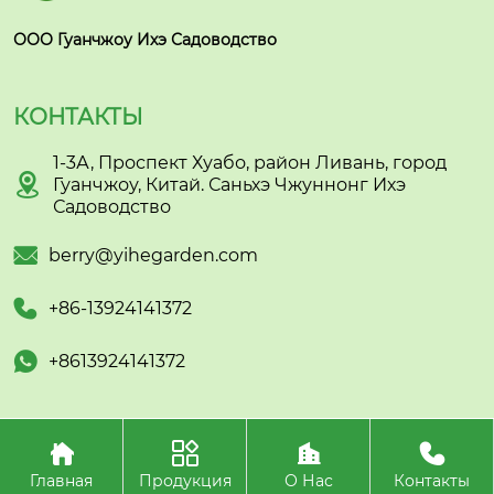
ООО Гуанчжоу Ихэ Садоводство
КОНТАКТЫ
1-3А, Проспект Хуабо, район Ливань, город

Гуанчжоу, Китай. Саньхэ Чжуннонг Ихэ
Садоводство

berry@yihegarden.com

+86-13924141372

+8613924141372




Авторское право©ООО Гуанчжоу Ихэ Садоводство
Главная
Продукция
О Нас
Контакты