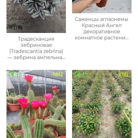
Саженцы аглаонемы
Красный Ангел
декоративное
комнатное растение
Традесканция
для дома и офиса
зебриновая
(Tradescantia zebrina)
— зебрина ампельная
подвесная комнатная
пурпурная
очищающая