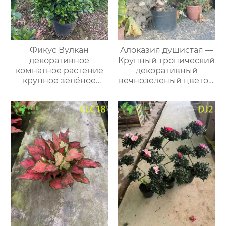
Фикус Вулкан
Алоказия душистая —
декоративное
Крупный тропический
комнатное растение
декоративный
крупное зелёное
вечнозеленый цветок,
дерево горшок офис
комнатное растение с
дом интерьер
ароматом, оптом