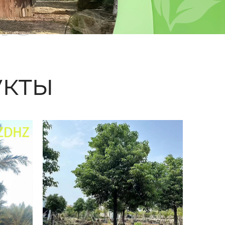
ые
кты