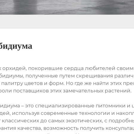
бидиума
х орхидей, покорившие сердца любителей своим
бидиумы, полученные путем скрещивания различ
палитру цветов и форм. Но где же найти этих п
 роли поставщиков этих замечательных растений.
диума – это специализированные питомники и ц
, используя современные технологии и накопле
 классических до самых экзотических, с подроб
антия качества, возможность получить консульта