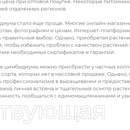
ая цена при оптовой покупке. Некоторые питомник
лей отдаленных регионов.
ы
идиума стало ещё проще. Многие онлайн-магази
ортам, фотографиям и ценам. Интернет-платформы
ть правильный выбор. Однако, приобретая растен
и, чтобы избежать проблем с качеством растений
чие необходимых сертификатов и гарантий.
е цимбидиумы можно приобрести у частных колл
сорта, которых нет в массовой продаже. Однако, 
вень профессионализма в выращивании и предост
важна личная встреча и тщательный осмотр расте
можность пообщаться с единомышленниками и узн
ствующая