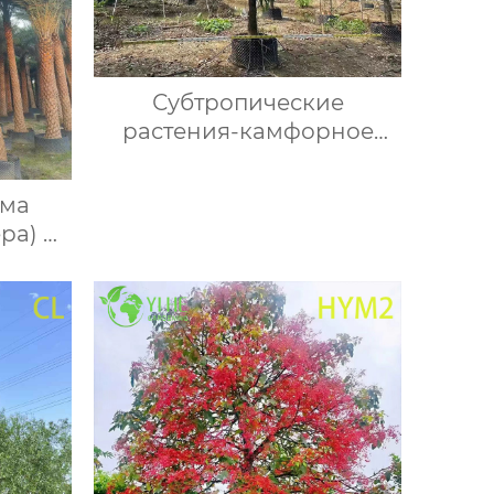
Субтропические
растения-камфорное
дерево
ьма
ра) —
вая,
ьма,