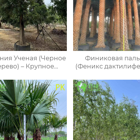
ния Ученая (Черное
Финиковая пал
рево) – Крупное
(Феникс дактилифе
нозеленое Дерево,
Крупная, выносли
товые Поставки,
декоративная пал
Экспорт
оптом