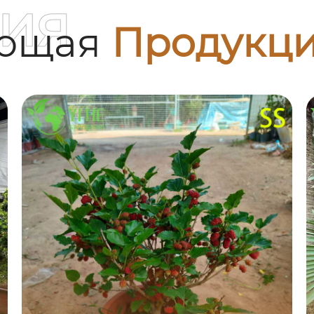
ия
ующая
Продукц