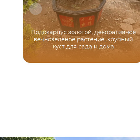
Подокарпус золотой, декоративное
вечнозеленое растение, крупный
куст для сада и дома