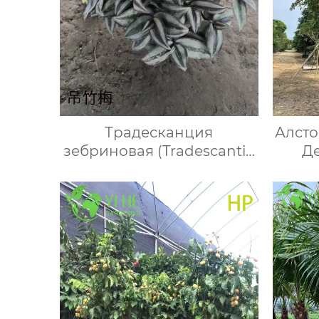
Традесканция
Алсто
зебриновая (Tradescantia
Де
zebrina) — зебрина
Веч
ампельная подвесная
Оп
комнатная пурпурная
очищающая