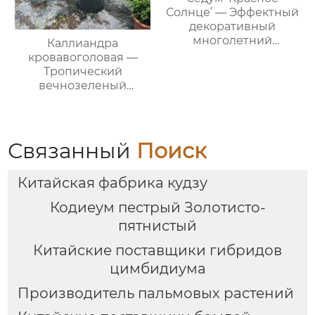
Солнце’ — Эффектный
декоративный
многолетний
Каллиандра
суккулент,
кровавоголовая —
морозостойкий, для
Тропический
сада и кашпо, оптом
вечнозеленый
декоративный
кустарник, красные
соцветия, для сада и
дома, оптом
Связанный
Поиск
Китайская фабрика кудзу
Кодиеум пестрый Золотисто-
пятнистый
Китайские поставщики гибридов
цимбидиума
Производитель пальмовых растений