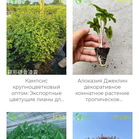
Кампсис
Алоказия Джеклин
крупноцветковый
декоративное
оптом: Экспортные
комнатное растение
цветущие лианы для
тропическое
вертикального
вечнозеленое
озеленения
растение для дома и
офиса