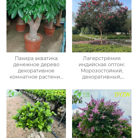
Пахира акватика
Лагерстрёмия
денежное дерево
индийская оптом:
декоративное
Морозостойкий,
комнатное растение
декоративный,
для офиса и дома
долгоцветущий
кустарник (Индийская
сирень)