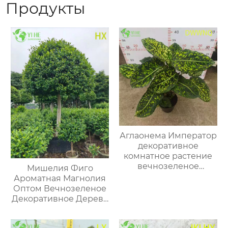
Продукты
Аглаонема Император
декоративное
комнатное растение
вечнозеленое
Мишелия Фиго
тропическое растение
Ароматная Магнолия
для дома и офиса
Оптом Вечнозеленое
Декоративное Дерево
Экспорт