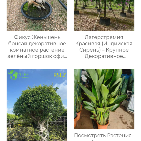
Фикус Женьшень
Лагерстремия
бонсай декоративное
Красивая (Индийская
комнатное растение
Сирень) – Крупное
зелёный горшок офис
Декоративное
дом интерьер
Дерево, Опт и Экспорт
Посмотреть Растения-