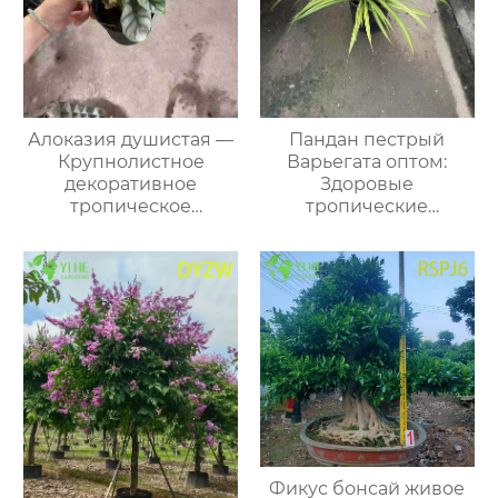
Алоказия душистая —
Пандан пестрый
Крупнолистное
Варьегата оптом:
декоративное
Здоровые
тропическое
тропические
растение, для
крупномеры для
интерьера и офиса,
экспорта
зеленые листья, оптом
Фикус бонсай живое