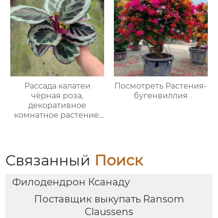
Рассада калатеи
Посмотреть Растения-
чёрная роза,
бугенвиллия
декоративное
комнатное растение,
экзотическая
тропическая зелень
для дома и офиса
Связанный
Поиск
Филодендрон Ксанаду
Поставщик выкупать Ransom
Claussens