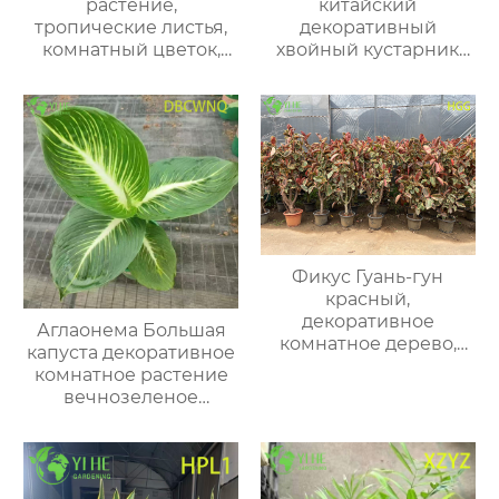
растение,
китайский
тропические листья,
декоративный
комнатный цветок,
хвойный кустарник
зеленый уход,
вечнозеленое дерево
интерьер и сад
для сада и ландшафта
Фикус Гуань-гун
красный,
декоративное
Аглаонема Большая
комнатное дерево,
капуста декоративное
живое растение в
комнатное растение
горшке для дома и
вечнозеленое
офиса
тропическое растение
для дома и офиса