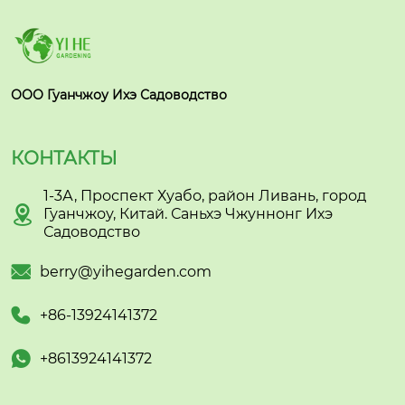
ООО Гуанчжоу Ихэ Садоводство
КОНТАКТЫ
1-3А, Проспект Хуабо, район Ливань, город

Гуанчжоу, Китай. Саньхэ Чжуннонг Ихэ
Садоводство

berry@yihegarden.com

+86-13924141372

+8613924141372