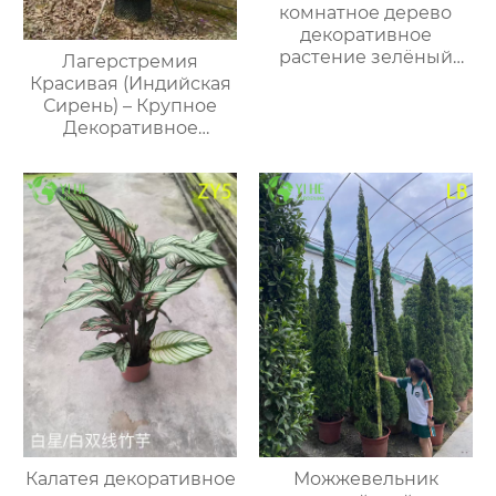
комнатное дерево
декоративное
растение зелёный
Лагерстремия
декор офис дом оптом
Красивая (Индийская
Сирень) – Крупное
Декоративное
Дерево, Опт и Экспорт
Калатея декоративное
Можжевельник