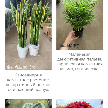
Маленькая
декоративная пальма,
карликовая комнатная
пальма, тропическая
мини-пальма для
Сансевиерия
дома и сада
комнатное растение,
декоративный цветок,
очищающий воздух,
устойчивый к засухе,
зеленый горшечный
цветок