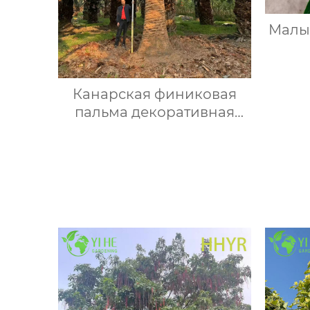
Малы
Канарская финиковая
пальма декоративная
садовая уличная
растение крупное опт
экспорт