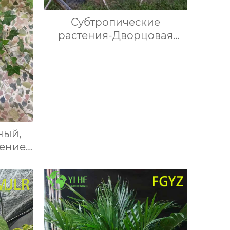
Субтропические
растения-Дворцовая
розовая баухиния
ный,
ение,
ое для