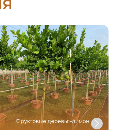
ия
де
Фруктовые деревья-лимон