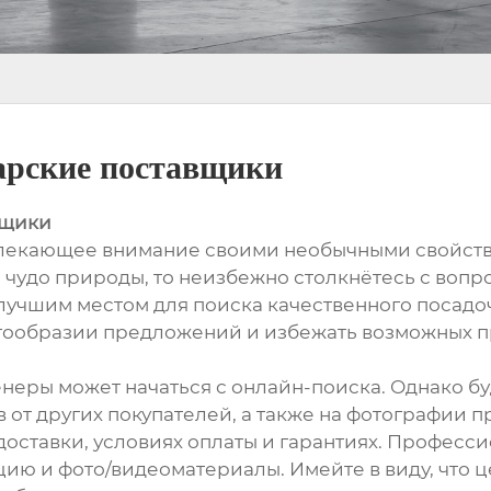
арские поставщики
вщики
ивлекающее внимание своими необычными свойст
чудо природы, то неизбежно столкнётесь с вопр
, лучшим местом для поиска качественного посад
огообразии предложений и избежать возможных 
неры может начаться с онлайн-поиска. Однако б
 от других покупателей, а также на фотографии 
 доставки, условиях оплаты и гарантиях. Професс
 и фото/видеоматериалы. Имейте в виду, что це