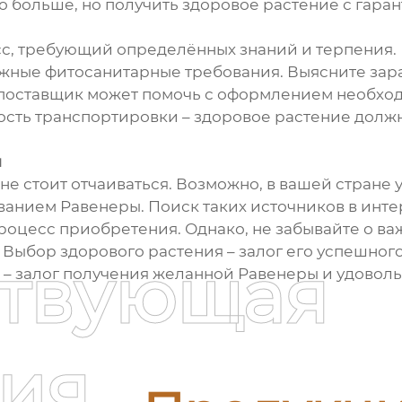
о больше, но получить здоровое растение с гаран
сс, требующий определённых знаний и терпения.
жные фитосанитарные требования. Выясните зара
, поставщик может помочь с оформлением необхо
ность транспортировки – здоровое растение дол
я
е стоит отчаиваться. Возможно, в вашей стране 
нием Равенеры. Поиск таких источников в инте
роцесс приобретения. Однако, не забывайте о в
 Выбор здорового растения – залог его успешного
ствующая
 – залог получения желанной Равенеры и удоволь
ия