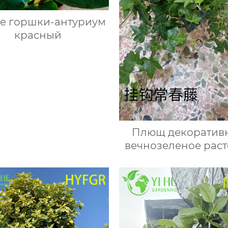
е горшки-антуриум
красный
Плющ декоратив
вечнозеленое раст
ампельное и садов
дома и офиса