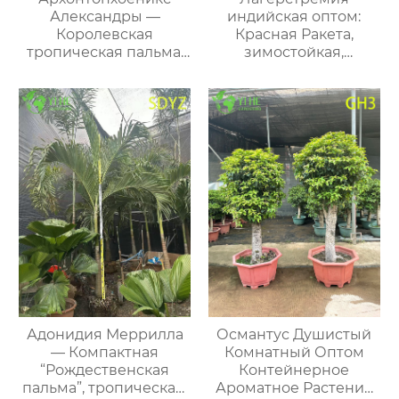
Александры —
индийская оптом:
Королевская
Красная Ракета,
тропическая пальма,
зимостойкая,
крупная,
декоративное дерево-
декоративная, для
куст
интерьеров, оптом
Адонидия Меррилла
Османтус Душистый
— Компактная
Комнатный Оптом
“Рождественская
Контейнерное
пальма”, тропическая,
Ароматное Растение