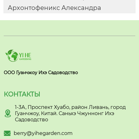
Архонтофеникс Александра
ООО Гуанчжоу Ихэ Садоводство
КОНТАКТЫ
1-3А, Проспект Хуабо, район Ливань, город

Гуанчжоу, Китай. Саньхэ Чжуннонг Ихэ
Садоводство

berry@yihegarden.com