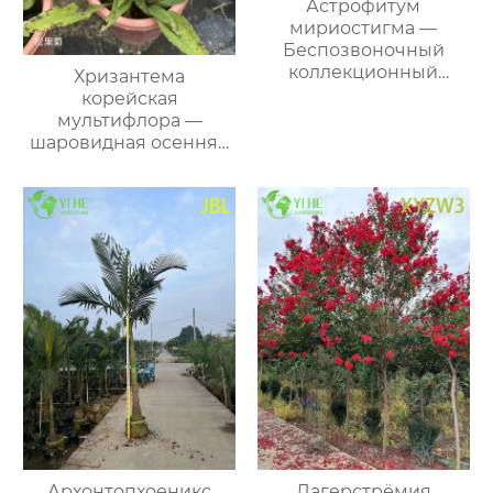
Астрофитум
мириостигма —
Беспозвоночный
коллекционный
Хризантема
кактус, декоративный,
корейская
звездообразный,
мультифлора —
оптом
шаровидная осенняя
садовая горшечная
москва корея
Архонтопхоеникс
Лагерстрёмия