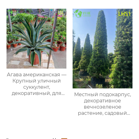
декоративная, оптом
Экспорт
Агава американская —
Крупный уличный
суккулент,
декоративный, для
Местный подокарпус,
контейнеров и сада,
декоративное
оптом
вечнозеленое
растение, садовый
куст, ландшафтный,
комнатный бонсай