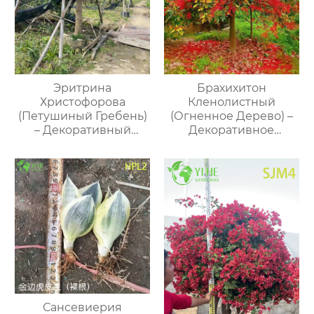
Эритрина
Брахихитон
Христофорова
Кленолистный
(Петушиный Гребень)
(Огненное Дерево) –
– Декоративный
Декоративное
Кустарник, Оптовая
Бутылочное Дерево,
Продажа, Экспорт
Опт, Экспорт
Сансевиерия