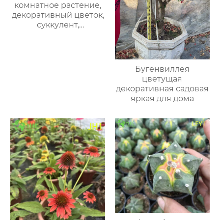
комнатное растение,
декоративный цветок,
суккулент,
вечнозеленый
очищающий воздух
для дома и офиса
Бугенвиллея
цветущая
декоративная садовая
яркая для дома