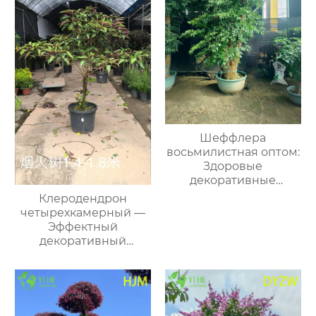
Шеффлера
восьмилистная оптом:
Здоровые
декоративные
растения для
Клеродендрон
экспорта и интерьера
четырехкамерный —
Эффектный
декоративный
вечнозеленый
кустарник, розово-
белые цветы, для
дома, сада, оптом.