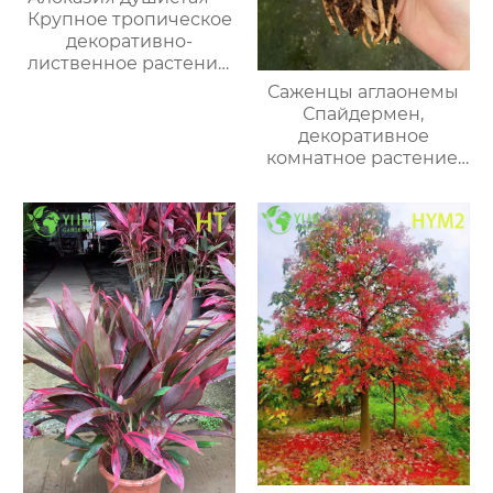
Крупное тропическое
декоративно-
лиственное растение,
ароматная, для
Саженцы аглаонемы
офисов и дома, оптом
Спайдермен,
декоративное
комнатное растение,
тропический цветок
для дома и офиса