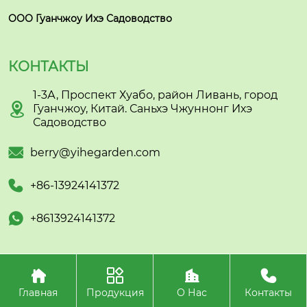
ООО Гуанчжоу Ихэ Садоводство
КОНТАКТЫ
1-3А, Проспект Хуабо, район Ливань, город

Гуанчжоу, Китай. Саньхэ Чжуннонг Ихэ
Садоводство

berry@yihegarden.com

+86-13924141372

+8613924141372




Авторское право©ООО Гуанчжоу Ихэ Садоводство
Главная
Продукция
О Нас
Контакты