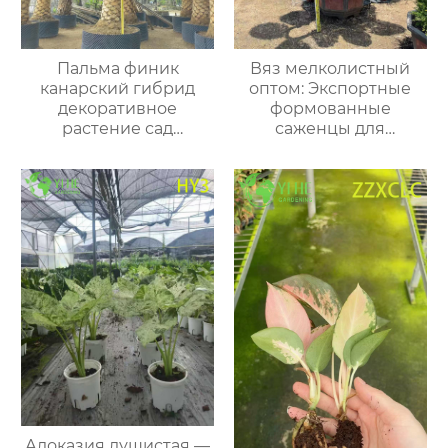
Пальма финик
Вяз мелколистный
канарский гибрид
оптом: Экспортные
декоративное
формованные
растение сад
саженцы для
озеленение опт
городского
экспорт
озеленения и
ландшафта
Алоказия душистая —