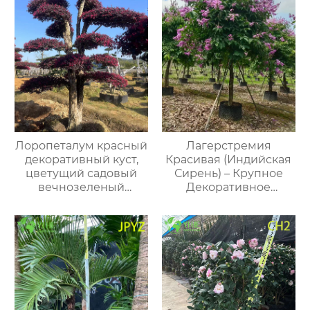
Лоропеталум красный
Лагерстремия
декоративный куст,
Красивая (Индийская
цветущий садовый
Сирень) – Крупное
вечнозеленый
Декоративное
кустарник для дома и
Дерево, Опт и Экспорт
улицы