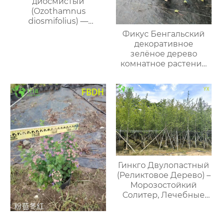
диосмистый
(Ozothamnus
diosmifolius) —
рисовая трава вечный
Фикус Бенгальский
букет сухоцвет белый
декоративное
ароматный
зелёное дерево
комнатное растение
офис дом сад
интерьер
Гинкго Двулопастный
(Реликтовое Дерево) –
Морозостойкий
Солитер, Лечебные
Листья, Опт, Экспорт