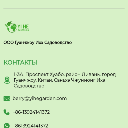
ООО Гуанчжоу Ихэ Садоводство
КОНТАКТЫ
1-3А, Проспект Хуабо, район Ливань, город

Гуанчжоу, Китай. Саньхэ Чжуннонг Ихэ
Садоводство

berry@yihegarden.com

+86-13924141372

+8613924141372