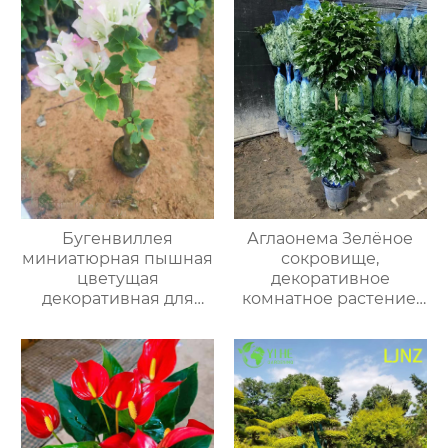
Бугенвиллея
Аглаонема Зелёное
миниатюрная пышная
сокровище,
цветущая
декоративное
декоративная для
комнатное растение,
дома
вечнозелёный цветок
для офиса и дома