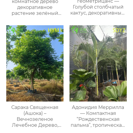
геометрицанс —
комнатное дерево
Голубой столбчатый
декоративное
кактус, декоративный,
растение зелёный
для коллекции и сада,
декор офис дом оптом
оптом
Сарака Священная
Адонидия Меррилла
(Ашока) –
— Компактная
Вечнозеленое
“Рождественская
Лечебное Дерево,
пальма”, тропическая,
Оптовая Продажа,
декоративная, оптом