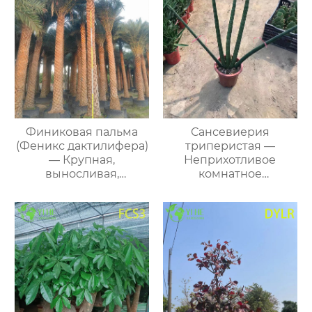
Финиковая пальма
Сансевиерия
(Феникс дактилифера)
триперистая —
— Крупная,
Неприхотливое
выносливая,
комнатное
декоративная пальма,
вечнозеленое
оптом
растение, очиститель
воздуха, оптом.