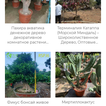
Пахира акватика
Терминалия Катаппа
денежное дерево
(Морской Миндаль) –
декоративное
Широколиственное
комнатное растение
Дерево, Оптовые
для офиса и дома
Поставки и Экспорт
Миртиллокактус
Фикус бонсай живое