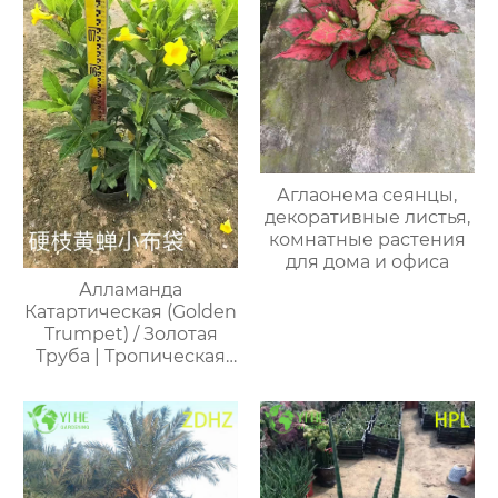
Аглаонема сеянцы,
декоративные листья,
комнатные растения
для дома и офиса
Алламанда
Катартическая (Golden
Trumpet) / Золотая
Труба | Тропическая
Вьющаяся Лиана /
Кустарник | Оптовая
Продажа Экспорт