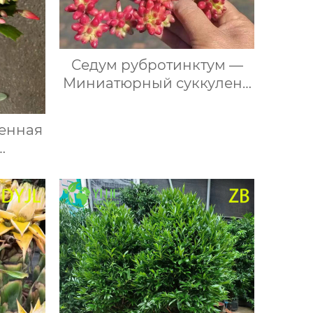
Седум рубротинктум —
Миниатюрный суккулент,
легкий в уходе, красные
листья, для декора и дома,
енная
оптом
ктус,
арин
га