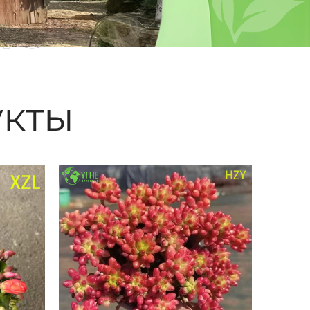
ые
кты