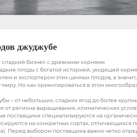
дов джуджубе
 сладкий бизнес с древними корнями
ладкие плоды с богатой историей, уходящей корня
лем и экспортером этих ценных плодов, а значит
у миру. Но как ориентироваться в этом многообра
ы – от небольших, сладких ягод до более крупны
ти от региона выращивания, климатических усло
рые поставщики специализируются на органичес
усируются на конкретных сортах, отличающихся п
ка). Перед выбором поставщика важно четко опре