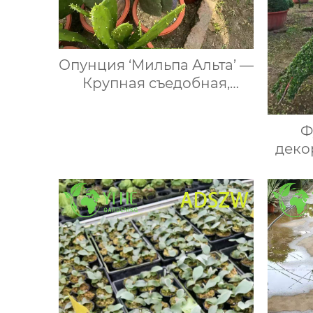
Опунция ‘Мильпа Альта’ —
Крупная съедобная,
безколючковая опунция,
плодоносящая, для сада,
Ф
оптом
деко
экз
кус