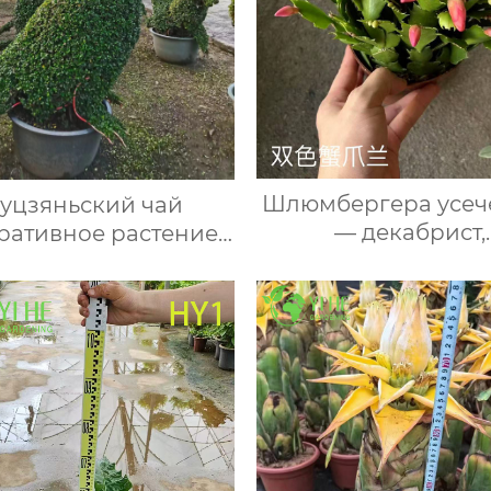
Шлюмбергера усеч
уцзяньский чай
— декабрист,
ративное растение,
рождественский ка
фигурный куст,
зигокактус, варв
отический садовый
цвет, схломбер
тарник для дома и
сада