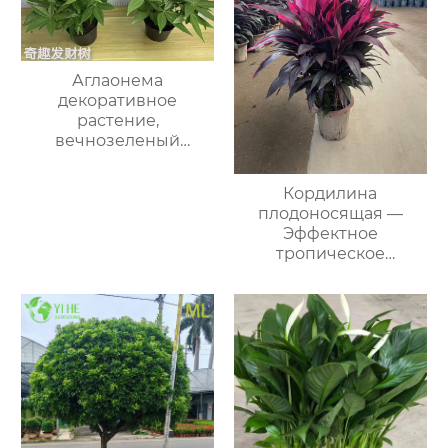
Аглаонема
декоративное
растение,
вечнозеленый
красивый куст для
дома и офиса
Кордилина
плодоносящая —
Эффектное
тропическое
комнатное растение,
крупномер, с
красными и зелеными
листьями, оптом