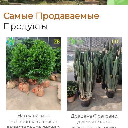
Самые Продаваемые
Продукты
Нагея наги —
Драцена Фрагранс,
Восточноазиатское
декоративное
вечнозеленое дерево,
крупное растение,