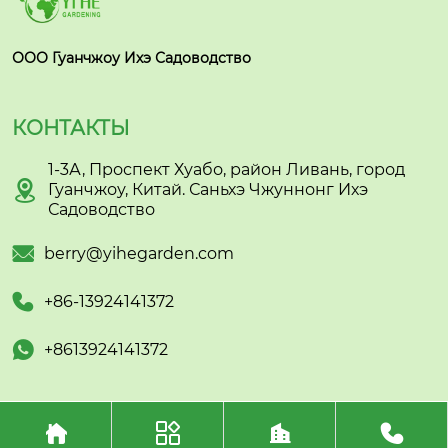
ООО Гуанчжоу Ихэ Садоводство
КОНТАКТЫ
1-3А, Проспект Хуабо, район Ливань, город

Гуанчжоу, Китай. Саньхэ Чжуннонг Ихэ
Садоводство

berry@yihegarden.com

+86-13924141372

+8613924141372



