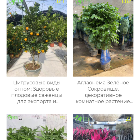
Цитрусовые виды
Аглаонема Зелёное
оптом: Здоровые
Сокровище,
плодовые саженцы
декоративное
для экспорта и
комнатное растение,
кадочной культуры
вечнозелёный цветок
для офиса и дома