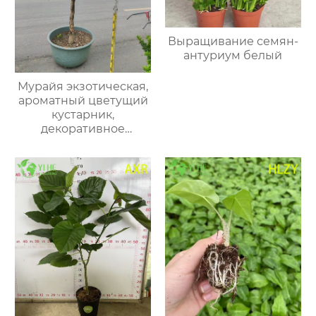
Выращивание семян-
антуриум белый
Мурайя экзотическая,
ароматный цветущий
кустарник,
декоративное
вечнозеленое
растение для сада и
дома