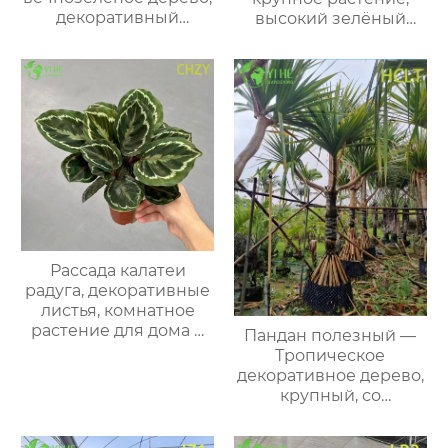
декоративный
высокий зелёный
медленнорастущий
стебель для дома и
бонсай для сада,
офиса
оптом
Рассада калатеи
радуга, декоративные
листья, комнатное
растение для дома и
Пандан полезный —
офиса
Тропическое
декоративное дерево,
крупный, со
спиральной листвой,
оптом