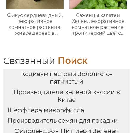
Фикус сердцевидный,
Саженцы калатеи
декоративное
Хелен, декоративное
комнатное растение,
комнатное растение,
живое дерево в
тропический цветок
горшке для дома и
для дома и сада
офиса
Связанный
Поиск
Кодиеум пестрый Золотисто-
пятнистый
Производители зеленой кассии в
Китае
Шеффлера микрофилла
Производитель семян для посадки
Филодендрон Питтиери Зеленая