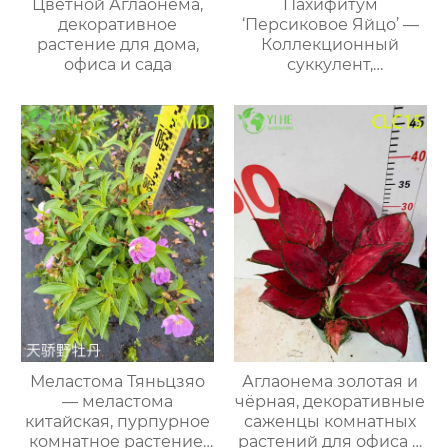
Цветной Аглаонема,
Пахифитум
декоративное
‘Персиковое Яйцо’ —
растение для дома,
Коллекционный
офиса и сада
суккулент,
компактный, с
голубовато-розовым
оттенком, оптом
Меластома Тяньцзяо
Аглаонема золотая и
— меластома
чёрная, декоративные
китайская, пурпурное
саженцы комнатных
комнатное растение,
растений для офиса и