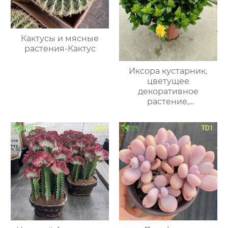
Кактусы и мясные
растения-Кактус
Иксора кустарник,
цветущее
декоративное
растение,
тропический
вечнозеленый цветок
для сада и дома