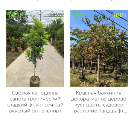
цветущий кустарник
дома
Свежая саподилла
Красная баухиния
сапота тропический
декоративное дерево
сладкий фрукт сочный
куст цветы садовое
вкусный опт экспорт
растение ландшафт
опт экспорт