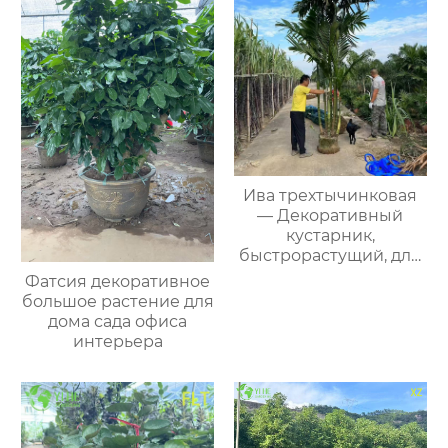
Ива трехтычинковая
— Декоративный
кустарник,
быстрорастущий, для
живых изгородей,
Фатсия декоративное
оптом
большое растение для
дома сада офиса
интерьера