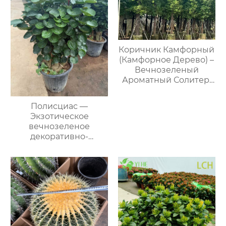
Коричник Камфорный
(Камфорное Дерево) –
Вечнозеленый
Ароматный Солитер,
Опт, Экспорт
Полисциас —
Экзотическое
вечнозеленое
декоративно-
лиственное дерево
для офиса и
интерьера, оптом