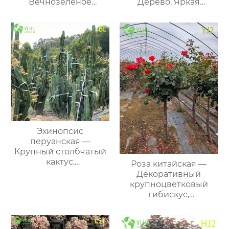
Вечнозеленое
Дерево, Яркая
Топиарное Дерево,
Осенняя Окраска, Опт
Опт, Экспорт
Эхинопсис
перуанская —
Крупный столбчатый
кактус,
Роза китайская —
быстрорастущий,
Декоративный
ландшафтный цереус,
крупноцветковый
оптом
гибискус,
тропический
кустарник, для дома и
сада, оптовая продажа