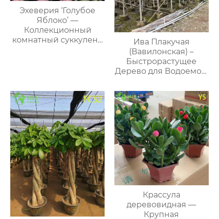
Эхеверия ‘Голубое
Яблоко’ —
Коллекционный
комнатный суккулент,
Ива Плакучая
декоративная голубая
(Вавилонская) –
розетка, мини-
Быстрорастущее
растение, оптом
Дерево для Водоемов,
Опт, Экспорт
Крассула
деревовидная —
Крупная