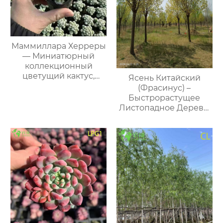
Маммиллара Херреры
— Миниатюрный
коллекционный
цветущий кактус,
Ясень Китайский
суккулент для дома и
(Фрасинус) –
террасы, оптом
Быстрорастущее
Листопадное Дерево,
Ценная Древесина,
Опт