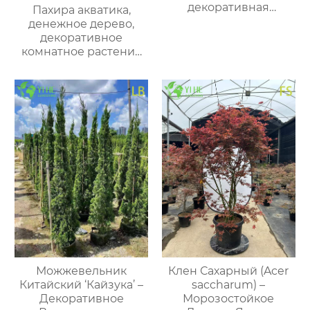
декоративная
Пахира акватика,
толстянка, сизая
денежное дерево,
листва, эффектное
декоративное
комнатное, оптом
комнатное растение
для офиса и дома
Можжевельник
Клен Сахарный (Acer
Китайский ‘Кайзука’ –
saccharum) –
Декоративное
Морозостойкое