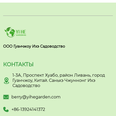
ООО Гуанчжоу Ихэ Садоводство
КОНТАКТЫ
1-3А, Проспект Хуабо, район Ливань, город

Гуанчжоу, Китай. Саньхэ Чжуннонг Ихэ
Садоводство

berry@yihegarden.com

+86-13924141372