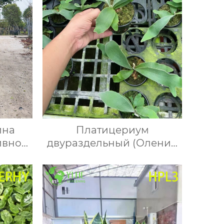
ина
Платицериум
ивное
двураздельный (Олений
ние,
рог) — папоротник
оршке
эпифит, платицериум
са
бифуркатум, лосерог