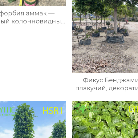
форбия аммак —
ный колонновидный
лент, декоративный,
прихотливый, для
нтерьера, оптом
Фикус Бенджам
плакучий, декорат
комнатное расте
живое дерево в г
для дома и офи