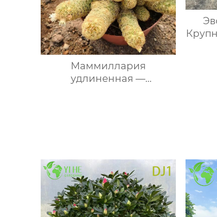
Эв
Круп
сукку
не
Маммиллария
и
удлиненная —
Миниатюрный суккулент,
легкий уход, для
домашнего декора, оптом