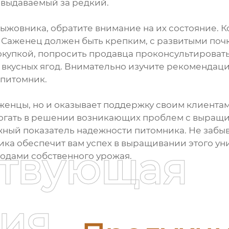
, выдаваемый за редкий.
жовника, обратите внимание на их состояние. К
Саженец должен быть крепким, с развитыми почк
купкой, попросить продавца проконсультировать в
я вкусных ягод. Внимательно изучите рекомендац
 питомник.
енцы, но и оказывает поддержку своим клиентам
могать в решении возникающих проблем с выращи
ый показатель надежности питомника. Не забывай
ка обеспечит вам успех в выращивании этого ун
ствующая
одами собственного урожая.
ия