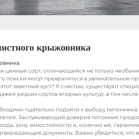
листного крыжовника
жовника
 ценный сорт, отличающийся не только необычны
го поиски могут превратиться в увлекательное 
и этот заветный куст? К счастью, существуют спе
жей редких сортов ягодных культур, в том числ
обходимо тщательно подойти к выбору питомника
пателей. Заслуживающий доверия питомник пред
хода, зону зимостойкости и, конечно же, гарантии
подтверждающие документы. Важно убедиться, что