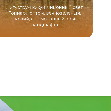
Лигуструм кихуи Лимонный свет:
Топиари оптом, вечнозеленый,
яркий, формованный, для
ландшафта
д