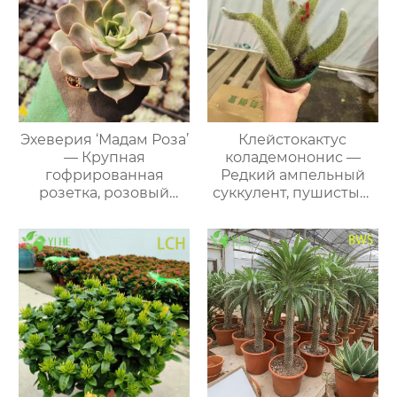
Эхеверия ‘Мадам Роза’
Клейстокактус
— Крупная
коладемононис —
гофрированная
Редкий ампельный
розетка, розовый
суккулент, пушистый,
край, декоративный
для подвесных кашпо,
суккулент, оптом
оптом