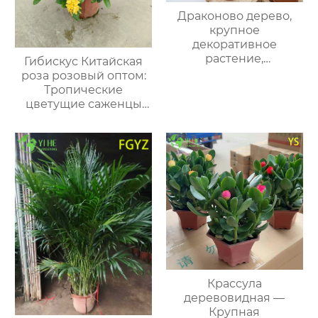
Драконово дерево,
крупное
декоративное
растение,
Гибискус Китайская
тропический гигант
роза розовый оптом:
для дома и офиса
Тропические
цветущие саженцы
для экспорта
Крассула
деревовидная —
Крупная