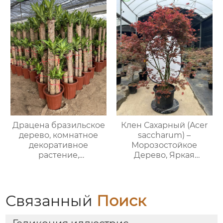
Драцена бразильское
Клен Сахарный (Acer
дерево, комнатное
saccharum) –
декоративное
Морозостойкое
растение,
Дерево, Яркая
тропическое
Осенняя Окраска, Опт
вечнозеленое
растение для офиса и
дома
Связанный
Поиск