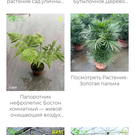
растение сад уличные
Бутылочное Дерево,
опт экспорт
Опт, Экспорт
Посмотреть Растения-
Золотая пальма
Папоротник
нефролепис Бостон
комнатный — живой
очищающий воздух
горшечный