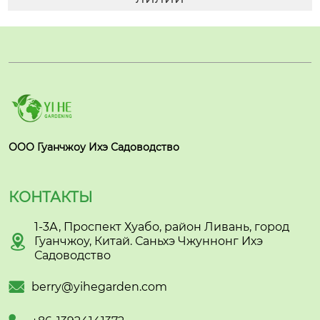
ООО Гуанчжоу Ихэ Садоводство
КОНТАКТЫ
1-3А, Проспект Хуабо, район Ливань, город

Гуанчжоу, Китай. Саньхэ Чжуннонг Ихэ
Садоводство

berry@yihegarden.com