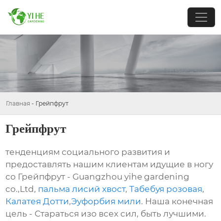
Главная
-
Грейпфрут
Грейпфрут
тенденциям социального развития и
предоставлять нашим клиентам идущие в ногу
со Грейпфрут - Guangzhou yihe gardening
co.,Ltd,
пальма лисий хвост
,
Табебуя розовая
,
Калатея Дотти
,
Эуфорбия мили
. Наша конечная
цель - Стараться изо всех сил, быть лучшими.