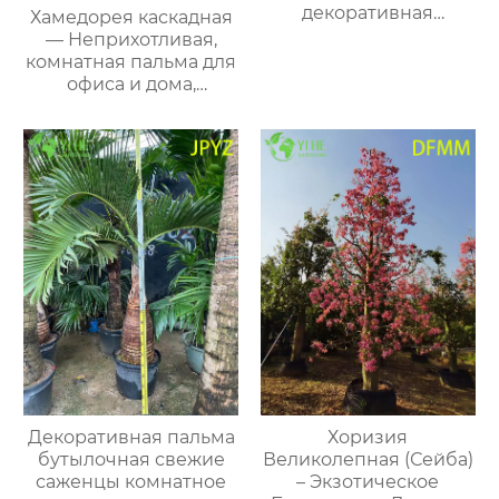
декоративная
Хамедорея каскадная
толстянка, сизая
— Неприхотливая,
листва, эффектное
комнатная пальма для
комнатное, оптом
офиса и дома,
теневыносливая,
очистка воздуха,
оптом
Декоративная пальма
Хоризия
бутылочная свежие
Великолепная (Сейба)
саженцы комнатное
– Экзотическое